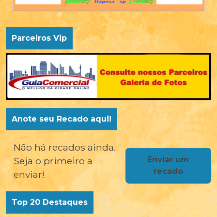
Parceiros Vip
Itaplacas
Rua
Anote seu Recado aqui!
Conchas
38 Vila
Não há recados ainda.
Aparecida
Seja o primeiro a
Enviar um
Itapeva-
recado
enviar!
sp Cel (15)
99705-
Top 20 Destaques
7006