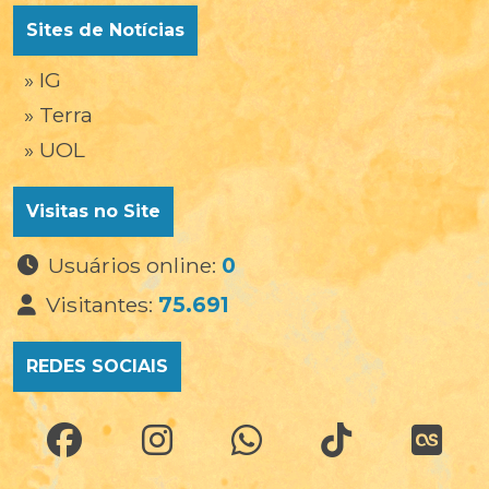
Sites de Notícias
» IG
» Terra
» UOL
Visitas no Site
Usuários online:
0
Visitantes:
75.691
REDES SOCIAIS