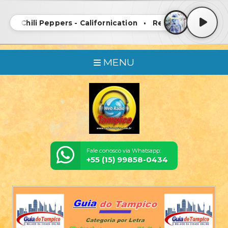
hili Peppers - Californication • Red Hot Chili Peppers - C
MENU
Fale conosco via Whatsapp:
+55 (15) 99858-0434